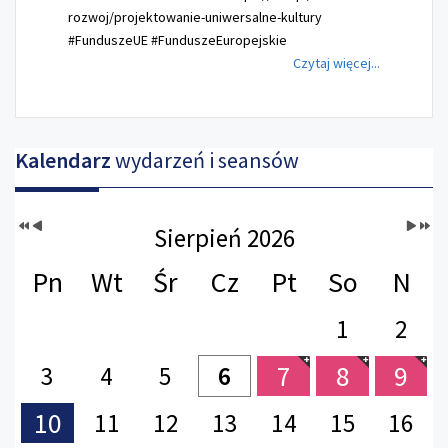
rozwoj/projektowanie-uniwersalne-kultury
#FunduszeUE #FunduszeEuropejskie
Czytaj więcej...
Kalendarz
wydarzeń i seansów
Sierpień 2026
Pn
Wt
Śr
Cz
Pt
So
N
1
2
7
8
9
3
4
5
6
10
11
12
13
14
15
16