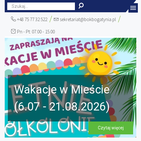
rok
miesiąc
miesiąc
rok
+48 75 77 32 522
sekretariat@bokbogatynia.pl
Pn - Pt: 07.00 - 15.00
Wakacje w Mieście
(6.07 - 21.08.2026)
Czytaj więcej