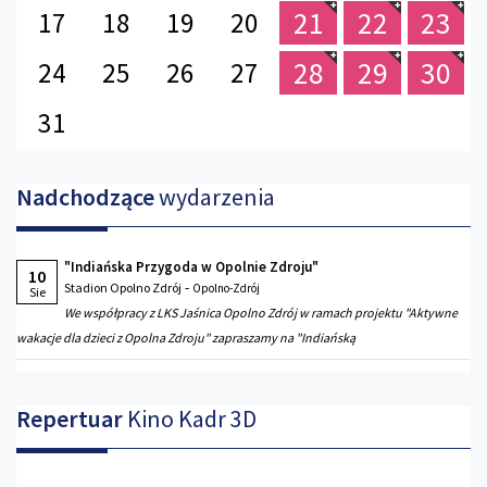
21
22
23
17
18
19
20
28
29
30
24
25
26
27
31
Nadchodzące
wydarzenia
"Indiańska Przygoda w Opolnie Zdroju"
10
-
Stadion Opolno Zdrój
Opolno-Zdrój
Sie
We współpracy z LKS Jaśnica Opolno Zdrój w ramach projektu "Aktywne
wakacje dla dzieci z Opolna Zdroju" zapraszamy na "Indiańską
Repertuar
Kino Kadr 3D