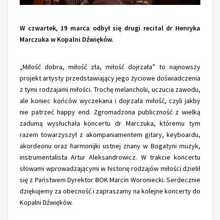
W czwartek, 19 marca odbył się drugi recital dr Henryka
Marczuka w Kopalni Dźwięków.
„Miłość dobra, miłość zła, miłość dojrzała” to najnowszy
projekt artysty przedstawiający jego życiowe doświadczenia
z tymi rodzajami miłości. Trochę melancholii, uczucia zawodu,
ale koniec końców wyczekana i dojrzała miłość, czyli jakby
nie patrzeć happy end. Zgromadzona publiczność z wielką
zadumą wysłuchała koncertu dr Marczuka, któremu tym
razem towarzyszył z akompaniamentem gitary, keyboardu,
akordeonu oraz harmonijki ustnej znany w Bogatyni muzyk,
instrumentalista Artur Aleksandrowicz. W trakcie koncertu
słowami wprowadzającymi w historię rodzajów miłości dzielił
się z Państwem Dyrektor BOK Marcin Woroniecki. Serdecznie
dziękujemy za obecność i zapraszamy na kolejne koncerty do
Kopalni Dźwięków.