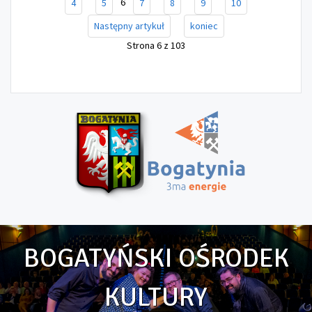
6
4
5
7
8
9
10
Następny artykuł
koniec
Strona 6 z 103
BOGATYŃSKI OŚRODEK
KULTURY